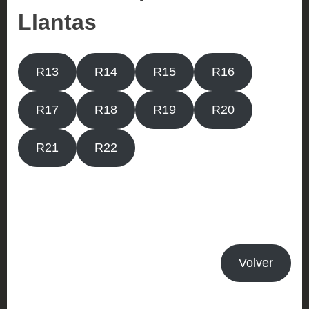
Llantas
R13
R14
R15
R16
R17
R18
R19
R20
R21
R22
Volver